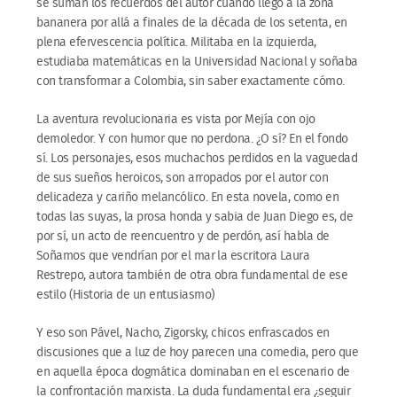
se suman los recuerdos del autor cuando llegó a la zona
bananera por allá a finales de la década de los setenta, en
plena efervescencia política. Militaba en la izquierda,
estudiaba matemáticas en la Universidad Nacional y soñaba
con transformar a Colombia, sin saber exactamente cómo.
La aventura revolucionaria es vista por Mejía con ojo
demoledor. Y con humor que no perdona. ¿O sí? En el fondo
sí. Los personajes, esos muchachos perdidos en la vaguedad
de sus sueños heroicos, son arropados por el autor con
delicadeza y cariño melancólico. En esta novela, como en
todas las suyas, la prosa honda y sabia de Juan Diego es, de
por sí, un acto de reencuentro y de perdón, así habla de
Soñamos que vendrían por el mar la escritora Laura
Restrepo, autora también de otra obra fundamental de ese
estilo (Historia de un entusiasmo)
Y eso son Pável, Nacho, Zigorsky, chicos enfrascados en
discusiones que a luz de hoy parecen una comedia, pero que
en aquella época dogmática dominaban en el escenario de
la confrontación marxista. La duda fundamental era ¿seguir